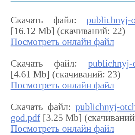
Скачать файл:
publichnyj-
[16.12 Mb] (cкачиваний: 22)
Посмотреть онлайн файл
Скачать файл:
publichnyj-
[4.61 Mb] (cкачиваний: 23)
Посмотреть онлайн файл
Скачать файл:
publichnyj-otc
god.pdf
[3.25 Mb] (cкачиваний
Посмотреть онлайн файл