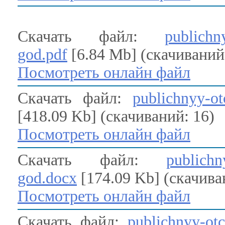
Скачать файл:
publichn
god.pdf
[6.84 Mb] (cкачиваний
Посмотреть онлайн файл
Скачать файл:
publichnyy-o
[418.09 Kb] (cкачиваний: 16)
Посмотреть онлайн файл
Скачать файл:
publichn
god.docx
[174.09 Kb] (cкачива
Посмотреть онлайн файл
Скачать файл:
publichnyy-ot